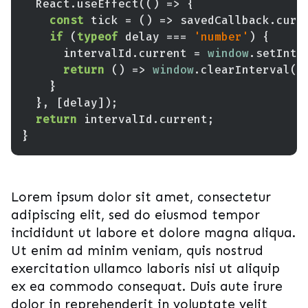
  React.useEffect(
() =>
const
 tick = 
() =>
if
 (
typeof
 delay === 
'number'
      intervalId.current = 
window
return
() =>
window
return
Lorem ipsum dolor sit amet, consectetur
adipiscing elit, sed do eiusmod tempor
incididunt ut labore et dolore magna aliqua.
Ut enim ad minim veniam, quis nostrud
exercitation ullamco laboris nisi ut aliquip
ex ea commodo consequat. Duis aute irure
dolor in reprehenderit in voluptate velit