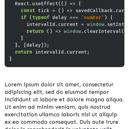
  React.useEffect(
() =>
const
 tick = 
() =>
if
 (
typeof
 delay === 
'number'
      intervalId.current = 
window
return
() =>
window
return
Lorem ipsum dolor sit amet, consectetur
adipiscing elit, sed do eiusmod tempor
incididunt ut labore et dolore magna aliqua.
Ut enim ad minim veniam, quis nostrud
exercitation ullamco laboris nisi ut aliquip
ex ea commodo consequat. Duis aute irure